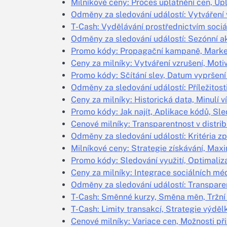
Milníkové ceny: Proces uplatnění cen, U
Odměny za sledování událostí: Vytváření v
T-Cash: Vydělávání prostřednictvím sociá
Odměny za sledování událostí: Sezónní ak
Promo kódy: Propagační kampaně, Marketi
Ceny za milníky: Vytváření vzrušení, Moti
Promo kódy: Sčítání slev, Datum vypršení p
Odměny za sledování událostí: Příležitosti
Ceny za milníky: Historická data, Minulí 
Promo kódy: Jak najít, Aplikace kódů, Sl
Cenové milníky: Transparentnost v distri
Odměny za sledování událostí: Kritéria zp
Milníkové ceny: Strategie získávání, Max
Promo kódy: Sledování využití, Optimali
Ceny za milníky: Integrace sociálních mé
Odměny za sledování událostí: Transparen
T-Cash: Směnné kurzy, Směna měn, Tržní
T-Cash: Limity transakcí, Strategie výděl
Cenové milníky: Variace cen, Možnosti př