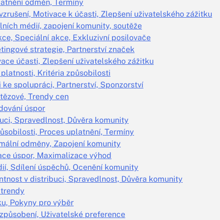
platnění odměn, Termíny
zrušení, Motivace k účasti, Zlepšení uživatelského zážitku
lních médií, zapojení komunity, soutěže
ce, Speciální akce, Exkluzivní posilovače
ngové strategie, Partnerství značek
vace účasti, Zlepšení uživatelského zážitku
latnosti, Kritéria způsobilosti
 ke spolupráci, Partnerství, Sponzorství
vítězové, Trendy cen
edování úspor
buci, Spravedlnost, Důvěra komunity
ůsobilosti, Proces uplatnění, Termíny
imální odměny, Zapojení komunity
zace úspor, Maximalizace výhod
dií, Sdílení úspěchů, Ocenění komunity
tnost v distribuci, Spravedlnost, Důvěra komunity
 trendy
ku, Pokyny pro výběr
izpůsobení, Uživatelské preference