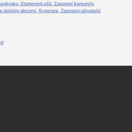
pokroku, Stanovení cílů, Zapojení komunity
s dalšími akcemi, Synergie, Zapojení uživatelů
tí