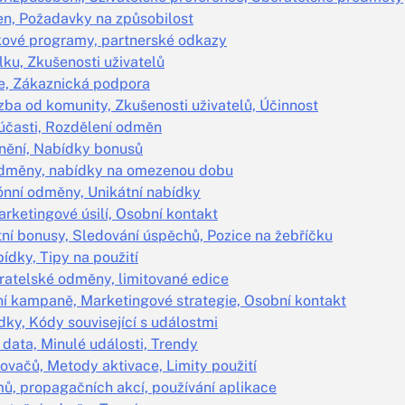
en, Požadavky na způsobilost
kové programy, partnerské odkazy
lku, Zkušenosti uživatelů
ce, Zákaznická podpora
ba od komunity, Zkušenosti uživatelů, Účinnost
 účasti, Rozdělení odměn
tnění, Nabídky bonusů
 odměny, nabídky na omezenou dobu
ónní odměny, Unikátní nabídky
arketingové úsilí, Osobní kontakt
ní bonusy, Sledování úspěchů, Pozice na žebříčku
ídky, Tipy na použití
ratelské odměny, limitované edice
í kampaně, Marketingové strategie, Osobní kontakt
ky, Kódy související s událostmi
 data, Minulé události, Trendy
ovačů, Metody aktivace, Limity použití
ů, propagačních akcí, používání aplikace