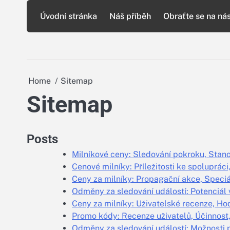
Skip
Úvodní stránka
Náš příběh
Obraťte se na ná
to
content
Home
Sitemap
Sitemap
Posts
Milníkové ceny: Sledování pokroku, Stano
Cenové milníky: Příležitosti ke spolupráci
Ceny za milníky: Propagační akce, Speciá
Odměny za sledování událostí: Potenciál 
Ceny za milníky: Uživatelské recenze, Ho
Promo kódy: Recenze uživatelů, Účinnos
Odměny za sledování událostí: Možnosti 