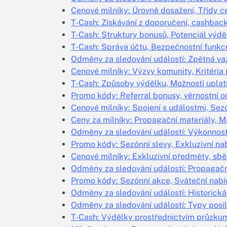
Cenové milníky: Úrovně dosažení, Třídy c
T-Cash: Získávání z doporučení, cashbac
T-Cash: Struktury bonusů, Potenciál výdě
T-Cash: Správa účtu, Bezpečnostní funk
Odměny za sledování událostí: Zpětná vaz
Cenové milníky: Výzvy komunity, Kritéria
T-Cash: Způsoby výdělku, Možnosti upla
Promo kódy: Referral bonusy, věrnostní
Cenové milníky: Spojení s událostmi, Sez
Ceny za milníky: Propagační materiály, M
Odměny za sledování událostí: Výkonnost
Promo kódy: Sezónní slevy, Exkluzivní nab
Cenové milníky: Exkluzivní předměty, sbě
Odměny za sledování událostí: Propagačn
Promo kódy: Sezónní akce, Sváteční nabíd
Odměny za sledování událostí: Historická
Odměny za sledování událostí: Typy posil
T-Cash: Výdělky prostřednictvím průzkum