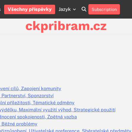
s
Všechny příspěvky
Jazyk
Subscription
About
Contact
Cookie
Privacy
Sitemap
Terms
Us
Us
Policy
Policy
and
ckpribram.cz
Conditions
vení cílů, Zapojení komunity
, Partnerství, Sponzorství
lní příležitosti, Tématické odměny
výdělku, Maximální využití výhod, Strategické použití
dnocení spokojenosti, Zpětná vazba
t, Běžné problémy
přizpůsobení, Uživatelské preference, Sběratelské předměty