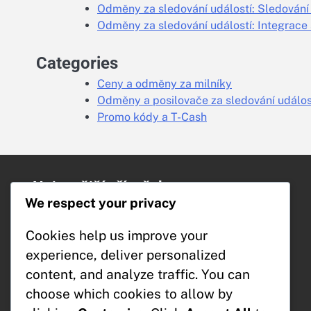
Odměny za sledování událostí: Sledování 
Odměny za sledování událostí: Integrace 
Categories
Ceny a odměny za milníky
Odměny a posilovače za sledování událos
Promo kódy a T-Cash
Nejnovější příspěvky
We respect your privacy
Milníkové ceny: Sledování pokroku,
Stanovení cílů, Zapojení komunity
Cookies help us improve your
Cenové milníky: Příležitosti ke
experience, deliver personalized
spolupráci, Partnerství, Sponzorství
content, and analyze traffic. You can
Ceny za milníky: Propagační akce,
Speciální příležitosti, Tématické
choose which cookies to allow by
odměny