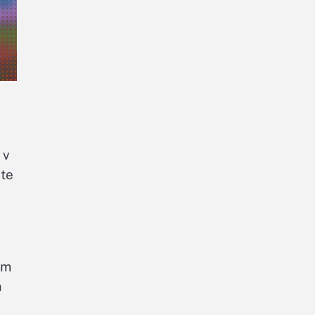
 v
ete
im
a