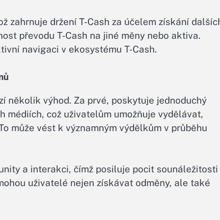
což zahrnuje držení T-Cash za účelem získání dalšíc
dnost převodu T-Cash na jiné měny nebo aktiva.
ktivní navigaci v ekosystému T-Cash.
mů
zí několik výhod. Za prvé, poskytuje jednoduchý
ch médiích, což uživatelům umožňuje vydělávat,
í. To může vést k významným výdělkům v průběhu
ty a interakci, čímž posiluje pocit sounáležitosti
 mohou uživatelé nejen získávat odměny, ale také