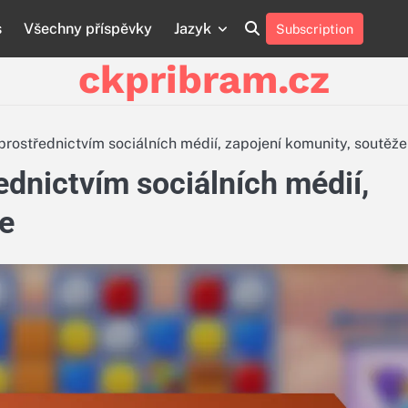
s
Všechny příspěvky
Jazyk
Subscription
About
Contact
Cookie
Privacy
Sitemap
Terms
Us
Us
Policy
Policy
and
ckpribram.cz
Conditions
prostřednictvím sociálních médií, zapojení komunity, soutěže
ednictvím sociálních médií,
že