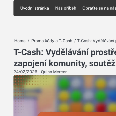
Skip
Úvodní stránka
Náš příběh
Obraťte se na ná
to
content
Home
Promo kódy a T-Cash
T-Cash: Vydělávání 
T-Cash: Vydělávání prostř
zapojení komunity, soutě
24/02/2026
Quinn Mercer