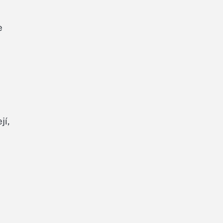
e
jí,