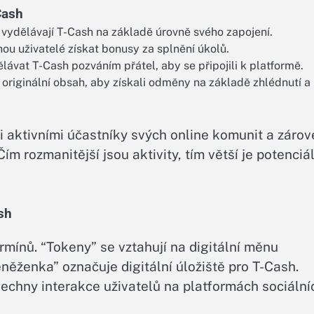
Cash
 vydělávají T-Cash na základě úrovně svého zapojení.
ou uživatelé získat bonusy za splnění úkolů.
ávat T-Cash pozváním přátel, aby se připojili k platformě.
originální obsah, aby získali odměny na základě zhlédnutí a
li aktivními účastníky svých online komunit a záro
ím rozmanitější jsou aktivity, tím větší je potenciá
sh
rmínů. “Tokeny” se vztahují na digitální měnu
eněženka” označuje digitální úložiště pro T-Cash.
všechny interakce uživatelů na platformách sociální