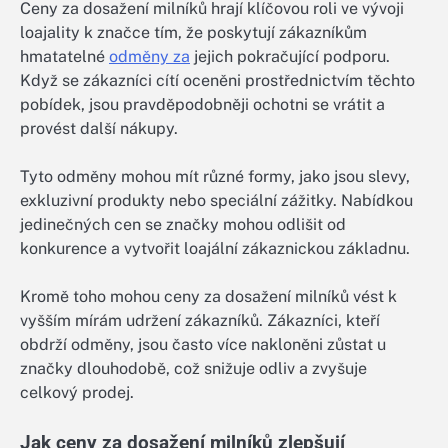
Ceny za dosažení milníků hrají klíčovou roli ve vývoji
loajality k značce tím, že poskytují zákazníkům
hmatatelné
odměny za
jejich pokračující podporu.
Když se zákazníci cítí oceněni prostřednictvím těchto
pobídek, jsou pravděpodobněji ochotni se vrátit a
provést další nákupy.
Tyto odměny mohou mít různé formy, jako jsou slevy,
exkluzivní produkty nebo speciální zážitky. Nabídkou
jedinečných cen se značky mohou odlišit od
konkurence a vytvořit loajální zákaznickou základnu.
Kromě toho mohou ceny za dosažení milníků vést k
vyšším mírám udržení zákazníků. Zákazníci, kteří
obdrží odměny, jsou často více nakloněni zůstat u
značky dlouhodobě, což snižuje odliv a zvyšuje
celkový prodej.
Jak ceny za dosažení milníků zlepšují