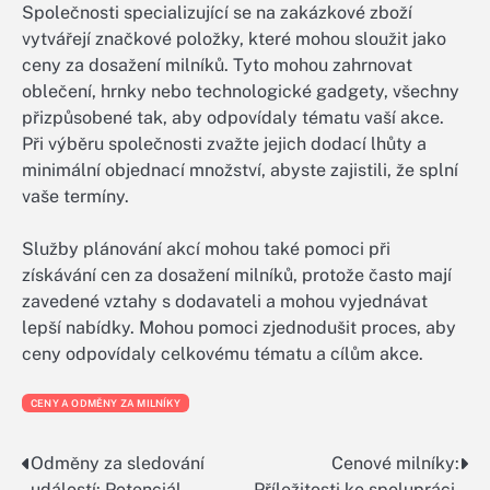
Společnosti specializující se na zakázkové zboží
vytvářejí značkové položky, které mohou sloužit jako
ceny za dosažení milníků. Tyto mohou zahrnovat
oblečení, hrnky nebo technologické gadgety, všechny
přizpůsobené tak, aby odpovídaly tématu vaší akce.
Při výběru společnosti zvažte jejich dodací lhůty a
minimální objednací množství, abyste zajistili, že splní
vaše termíny.
Služby plánování akcí mohou také pomoci při
získávání cen za dosažení milníků, protože často mají
zavedené vztahy s dodavateli a mohou vyjednávat
lepší nabídky. Mohou pomoci zjednodušit proces, aby
ceny odpovídaly celkovému tématu a cílům akce.
CENY A ODMĚNY ZA MILNÍKY
Odměny za sledování
Cenové milníky:
Post
událostí: Potenciál
Příležitosti ke spolupráci,