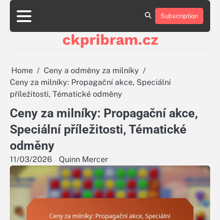
Skip
to
Subscription
About
Contact
Cookie
Privacy
Sitemap
Terms
content
Us
Us
Policy
Policy
and
ckpribram.cz
Conditions
Home
Ceny a odměny za milníky
Ceny za milníky: Propagační akce, Speciální
příležitosti, Tématické odměny
Ceny za milníky: Propagační akce,
Speciální příležitosti, Tématické
odměny
11/03/2026
Quinn Mercer