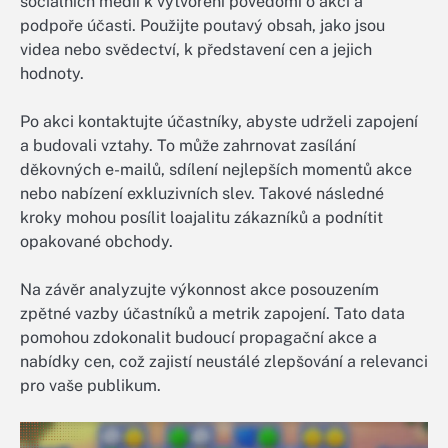
sociálních médií k vytvoření povědomí o akci a
podpoře účasti. Použijte poutavý obsah, jako jsou
videa nebo svědectví, k představení cen a jejich
hodnoty.
Po akci kontaktujte účastníky, abyste udrželi zapojení
a budovali vztahy. To může zahrnovat zasílání
děkovných e-mailů, sdílení nejlepších momentů akce
nebo nabízení exkluzivních slev. Takové následné
kroky mohou posílit loajalitu zákazníků a podnítit
opakované obchody.
Na závěr analyzujte výkonnost akce posouzením
zpětné vazby účastníků a metrik zapojení. Tato data
pomohou zdokonalit budoucí propagační akce a
nabídky cen, což zajistí neustálé zlepšování a relevanci
pro vaše publikum.