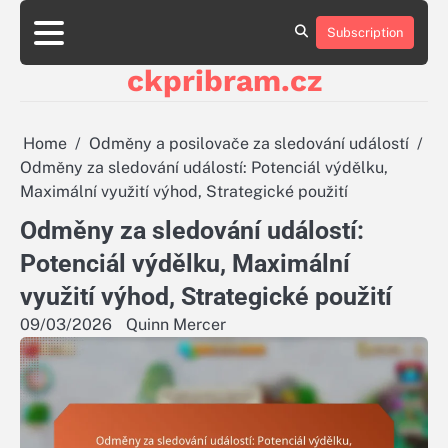
Skip
to
Subscription
About
Contact
Cookie
Privacy
Sitemap
Terms
content
Us
Us
Policy
Policy
and
ckpribram.cz
Conditions
Home
Odměny a posilovače za sledování událostí
Odměny za sledování událostí: Potenciál výdělku,
Maximální využití výhod, Strategické použití
Odměny za sledování událostí:
Potenciál výdělku, Maximální
využití výhod, Strategické použití
09/03/2026
Quinn Mercer