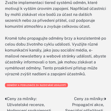
Zvažte implementaci tiered systémů odměn, které
motivují k vyšším úrovním zapojení. Například účastníci
by mohli získávat více bodů za účast na dalších
sezeních nebo za přivedení přátel, což podporuje
komunitní atmosféru a zvyšuje celkovou účast.
Kromě toho propagujte odměny brzy a konzistentně po
celou dobu životního cyklu události. Využijte různé
komunikační kanály, jako jsou sociální média, e-
mailové newslettery a webové stránky událostí, abyste
účastníky informovali o tom, jak mohou získávat a
vyměňovat odměny. Tento proaktivní přístup může
výrazně zvýšit nadšení a zapojení účastníků.
ODMĚNY A POSILOVAČE ZA SLEDOVÁNÍ UDÁLOSTÍ
Ceny za milníky:
Ceny za milníky:
Post
Uživatelské recenze,
Propagační akce,
navigation
Hodnocení spokojenosti,
Speciální příležitosti,