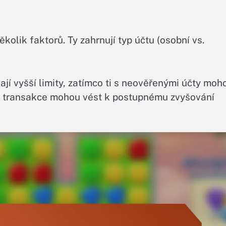
ěkolik faktorů. Ty zahrnují typ účtu (osobní vs.
ají vyšší limity, zatímco ti s neověřenými účty moh
té transakce mohou vést k postupnému zvyšování