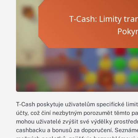
T-Cash poskytuje uživatelům specifické limity
účty, což činí nezbytným porozumět těmto p
mohou uživatelé zvýšit své výdělky prostře
cashbacku a bonusů za doporučení. Seznáme