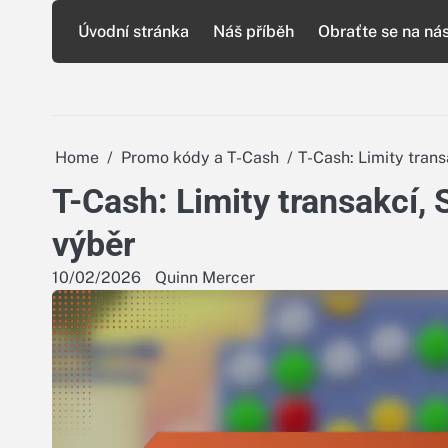
Skip
Úvodní stránka
Náš příběh
Obraťte se na ná
to
content
Home
Promo kódy a T-Cash
T-Cash: Limity tran
T-Cash: Limity transakcí, 
výběr
10/02/2026
Quinn Mercer