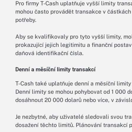
Pro firmy T-Cash uplatňuje vyšší limity trans
mohou často provádět transakce v částkách v 
potřeby.
Aby se kvalifikovaly pro tyto vyšší limity,
prokazující jejich legitimitu a finanční posta
daňová identifikační čísla.
Denní a měsíční limity transakcí
T-Cash také uplatňuje denní a měsíční limity
Denní limity se mohou pohybovat od 1 000 d
dosáhnout 20 000 dolarů nebo více, v závislo
Je nezbytné, aby uživatelé sledovali svou tr
dosažení těchto limitů. Plánování transakcí