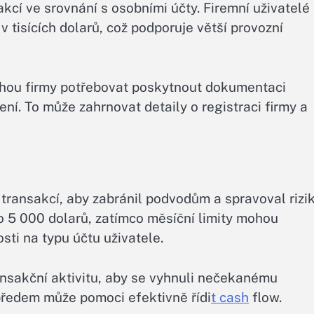
akcí ve srovnání s osobními účty. Firemní uživatelé
tisících dolarů, což podporuje větší provozní
 mohou firmy potřebovat poskytnout dokumentaci
vení. To může zahrnovat detaily o registraci firmy a
 transakcí, aby zabránil podvodům a spravoval rizik
o 5 000 dolarů, zatímco měsíční limity mohou
sti na typu účtu uživatele.
ansakční aktivitu, aby se vyhnuli nečekanému
 předem může pomoci efektivně řídi
t cash
flow.