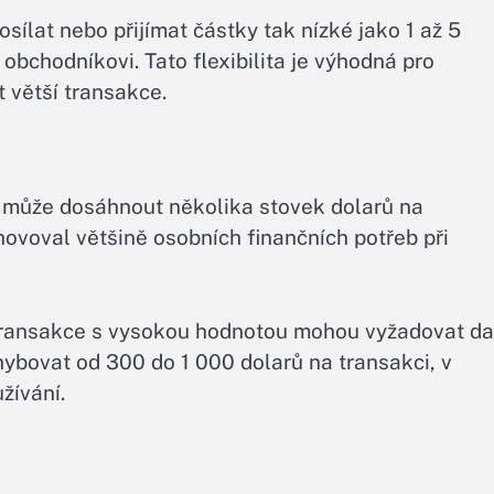
sílat nebo přijímat částky tak nízké jako 1 až 5
 obchodníkovi. Tato flexibilita je výhodná pro
t větší transakce.
í může dosáhnout několika stovek dolarů na
yhovoval většině osobních finančních potřeb při
 transakce s vysokou hodnotou mohou vyžadovat da
ybovat od 300 do 1 000 dolarů na transakci, v
užívání.