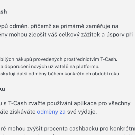
ash
ypů odměn, přičemž se primárně zaměřuje na
y mohou zlepšit váš celkový zážitek a úspory při
obilých nákupů provedených prostřednictvím T-Cash.
a doporučení nových uživatelů na platformu.
oskytují další odměny během konkrétních období roku.
ku
u s T-Cash zvažte používání aplikace pro všechny
tále získáváte
odměny za
své výdaje.
eré mohou zvýšit procenta cashbacku pro konkrétn