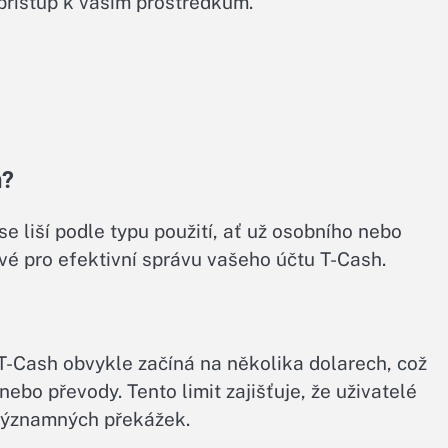
přístup k vašim prostředkům.
h?
se liší podle typu použití, ať už osobního nebo
vé pro efektivní správu vašeho účtu T-Cash.
 T-Cash obvykle začíná na několika dolarech, což
bo převody. Tento limit zajišťuje, že uživatelé
významných překážek.